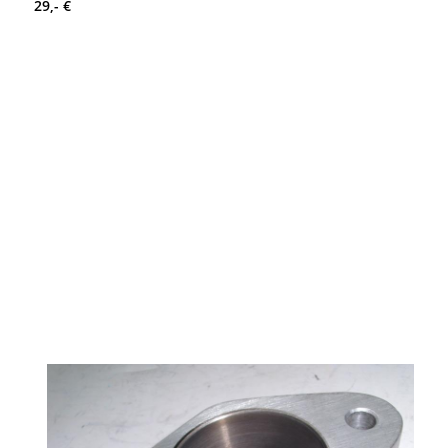
29,- €