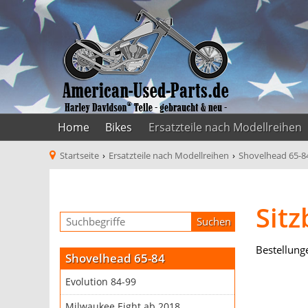
Home
Bikes
Ersatzteile nach Modellreihen
Startseite
›
Ersatzteile nach Modellreihen
›
Shovelhead 65-8
Sitz
Bestellung
Shovelhead 65-84
Evolution 84-99
Milwaukee Eight ab 2018