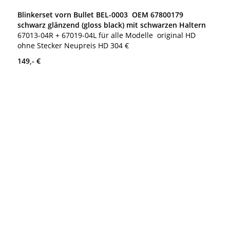
Blinkerset vorn Bullet BEL-0003 OEM 67800179
schwarz glänzend (gloss black) mit schwarzen Haltern
67013-04R + 67019-04L für alle Modelle original HD
ohne Stecker Neupreis HD 304 €
149,- €