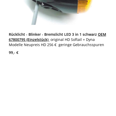
Rücklicht - Blinker - Bremslicht LED 3 in 1 schwarz
OEM
67800795 (Einzelstück)
original HD Softail + Dyna
Modelle Neupreis HD 256 € geringe Gebrauchsspuren
99,- €