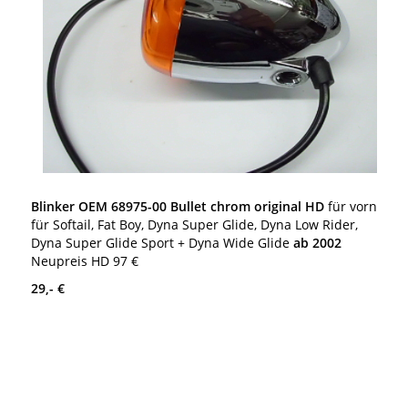
Blinker OEM 68975-00 Bullet chrom original HD
für vorn
für Softail, Fat Boy, Dyna Super Glide, Dyna Low Rider,
Dyna Super Glide Sport + Dyna Wide Glide
ab 2002
Neupreis HD 97 €
29,- €