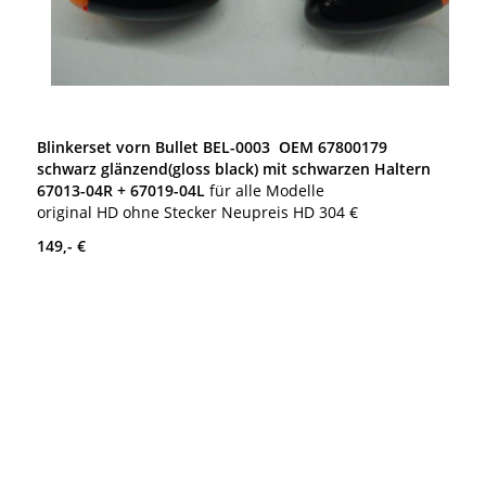
Blinkerset vorn Bullet BEL-0003 OEM 67800179
schwarz glänzend(gloss black) mit schwarzen Haltern
67013-04R + 67019-04L
für alle Modelle
original HD ohne Stecker Neupreis HD 304 €
149,- €