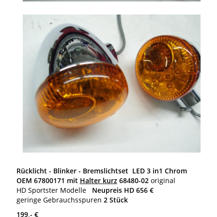
Rücklicht - Blinker - Bremslichtset LED 3 in1 Chrom
OEM 67800171 mit
Halter kurz
68480-02
original
HD
Sportster Modelle
Neupreis HD 656 €
geringe Gebrauchsspuren
2 Stück
199,- €