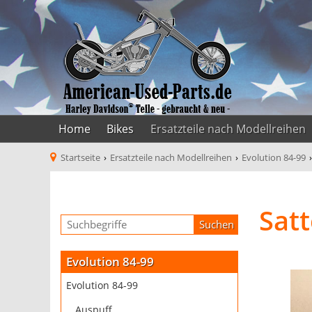
Home
Bikes
Ersatzteile nach Modellreihen
Startseite
›
Ersatzteile nach Modellreihen
›
Evolution 84-99
Sat
Evolution 84-99
Evolution 84-99
Auspuff